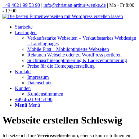
+49 4621 99 53 90
|
info@christian-arthur-wenke.de
| Mo - Fr 8:00
- 17:00
Startseite
Leistungen
Verkaufsstarke Webseiten – Verkaufsstarkes Webdesign
– Landingpages
Mobile First – Mobiloptimierte Webseiten
Relaunch Webseite oder zu WordPress portieren
Suchmaschinenoptimierung & Ladezeitoptmierung
Preise für die Homepageerstellung
Kontakt
Impressum
Datenschutz
Kunden
Kundenstimmmen
+49 4621 99 53 90
Menü
Menü
Webseite erstellen Schleswig
Ich setze ich Ihre
Vereinswebseite
um, ebenso kann ich Ihnen ein