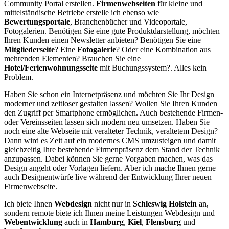
Community Portal erstellen.
Firmenwebseiten
für kleine und
mittelständische Betriebe erstelle ich ebenso wie
Bewertungsportale
, Branchenbücher und Videoportale,
Fotogalerien. Benötigen Sie eine gute Produktdarstellung, möchten
Ihren Kunden einen Newsletter anbieten? Benötigen Sie eine
Mitgliederseite
? Eine
Fotogalerie
? Oder eine Kombination aus
mehrenden Elementen? Brauchen Sie eine
Hotel/Ferienwohnungsseite
mit Buchungssystem?. Alles kein
Problem.
Haben Sie schon ein Internetpräsenz und möchten Sie Ihr Design
moderner und zeitloser gestalten lassen? Wollen Sie Ihren Kunden
den Zugriff per Smartphone ermöglichen. Auch bestehende Firmen-
oder Vereinsseiten lassen sich modern neu umsetzen. Haben Sie
noch eine alte Webseite mit veralteter Technik, veraltetem Design?
Dann wird es Zeit auf ein modernes CMS umzusteigen und damit
gleichzeitig Ihre bestehende Firmenpräsenz dem Stand der Technik
anzupassen. Dabei können Sie gerne Vorgaben machen, was das
Design angeht oder Vorlagen liefern. Aber ich mache Ihnen gerne
auch Designentwürfe live während der Entwicklung Ihrer neuen
Firmenwebseite.
Ich biete Ihnen
Webdesign
nicht nur in
Schleswig Holstein
an,
sondern remote biete ich Ihnen meine Leistungen Webdesign und
Webentwicklung
auch in
Hamburg
,
Kiel
,
Flensburg
und