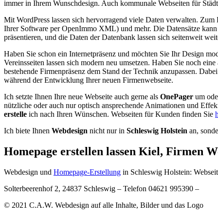
immer in Ihrem Wunschdesign. Auch kommunale Webseiten für Städte
Mit WordPress lassen sich hervorragend viele Daten verwalten. Zum 
Ihrer Software per OpenImmo XML) und mehr. Die Datensätze kann man
präsentieren, und die Daten der Datenbank lassen sich seitenweit wei
Haben Sie schon ein Internetpräsenz und möchten Sie Ihr Design mod
Vereinsseiten lassen sich modern neu umsetzen. Haben Sie noch eine 
bestehende Firmenpräsenz dem Stand der Technik anzupassen. Dabei 
während der Entwicklung Ihrer neuen Firmenwebseite.
Ich setzte Ihnen Ihre neue Webseite auch gerne als
OnePager
um oder
nützliche oder auch nur optisch ansprechende Animationen und Effekt
erstelle
ich nach Ihren Wünschen. Webseiten für Kunden finden Sie
h
Ich biete Ihnen
Webdesign
nicht nur in
Schleswig Holstein
an, sonde
Homepage erstellen lassen Kiel, Firmen We
Webdesign und
Homepage-Erstellung
in Schleswig Holstein: Webseit
Solterbeerenhof 2, 24837 Schleswig – Telefon 04621 995390 –
© 2021 C.A.W. Webdesign auf alle Inhalte, Bilder und das Logo