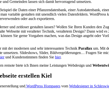
 und Gemeinden lassen sich damit hervorragend umsetzen.
Beispiel die Daten einer Pflanzendatenbank, einer Autodatenbank, eine
 variable gestalten mit unendlich vielen Datenfeldern. WordPress ka
terverwenden oder auch exportieren.
erner und zeitloser gestalten lassen? Wollen Sie Ihren Kunden den Zu
alte Webseite mit veralteter Technik, veraltetem Design? Dann wird es
können Sie gerne Vorgaben machen, was das Design angeht oder Vorla
 mit der modernen und sehr interessanten Technik
Parallax
um. Mit de
e umsetzen. Slideshows, Slider, Bildvergrößerungen… Fragen Sie mich 
ier
und Kundenstimmen finden Sie
hier
.
rn remote biete ich Ihnen meine Leistungen Webdesign und
Webentwi
bseite erstellen Kiel
enerstellung und
WordPress Hompages
vom
Webdesigner in Schleswi