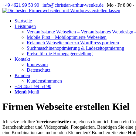
+49 4621 99 53 90
|
info@christian-arthur-wenke.de
| Mo - Fr 8:00 -
Startseite
Leistungen
Verkaufsstarke Webseiten – Verkaufsstarkes Webdesign
Mobile First – Mobiloptimierte Webseiten
Relaunch Webseite oder zu WordPress portieren
Suchmaschinenoptimierung & Ladezeitoptmierung
Preise für die Homepageerstellung
Kontakt
Impressum
Datenschutz
Kunden
Kundenstimmmen
+49 4621 99 53 90
Menü
Menü
Firmen Webseite erstellen Kiel
Ich setze ich Ihre
Vereinswebseite
um, ebenso kann ich Ihnen ein Com
Branchenbücher und Videoportale, Fotogalerien. Benötigen Sie eine 
eine Kombination aus mehrenden Elementen? Brauchen Sie eine
Hot