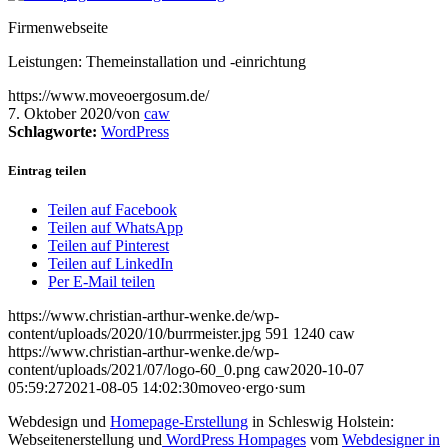
Firmenwebseite
Leistungen: Themeinstallation und -einrichtung
https://www.moveoergosum.de/
7. Oktober 2020
/
von
caw
Schlagworte:
WordPress
Eintrag teilen
Teilen auf Facebook
Teilen auf WhatsApp
Teilen auf Pinterest
Teilen auf LinkedIn
Per E-Mail teilen
https://www.christian-arthur-wenke.de/wp-
content/uploads/2020/10/burrmeister.jpg
591
1240
caw
https://www.christian-arthur-wenke.de/wp-
content/uploads/2021/07/logo-60_0.png
caw
2020-10-07
05:59:27
2021-08-05 14:02:30
moveo·ergo·sum
Webdesign und
Homepage-Erstellung
in Schleswig Holstein:
Webseitenerstellung und
WordPress Hompages
vom
Webdesigner in